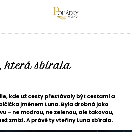
 která sbírala
y
ie, kde už cesty přestávaly být cestami a
holčička jménem Luna. Byla drobná jako
arvu – ne modrou, ne zelenou, ale takovou,
ež zmizí. A právě ty vteřiny Luna sbírala.