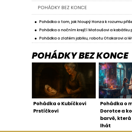
POHÁDKY BEZ KONCE
Pohádka o tom, jak hloupý Honza k rozumu přiše
Pohádka o nočním krejčí Matoušovi a kabátku 
Pohádka o zlatém jablku, robotu Otakarovi a lé
POHÁDKY BEZ KONCE
Pohádka o Kubíčkovi
Pohádka o m
Prstíčkovi
Dorotce a k
barvě, kter
lhát