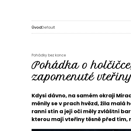
Úvod
Default
Pohádky bez konce
Pohádka o holčičce,
zapomenuté vteřin
Kdysi dávno, na samém okraji Mirad
měnily se v prach hvězd, žila malá 
ranní stín a její oči měly zvláštní b
kterou mají vteřiny těsně před tím, n