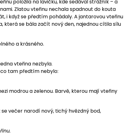
inu položila na lavičku, kde sedával strážník – a
tinami. Zlatou vteřinu nechala spadnout do kouta
át, i když se předtím pohádaly. A jantarovou vteřinu
která se bála začít nový den, najednou cítila sílu
elného a krásného.
jedna vteřina nezbyla.
, co tam předtím nebylo:
ezi modrou a zelenou. Barvě, kterou mají vteřiny
yž se večer narodí nový, tichý hvězdný bod,
řinu.