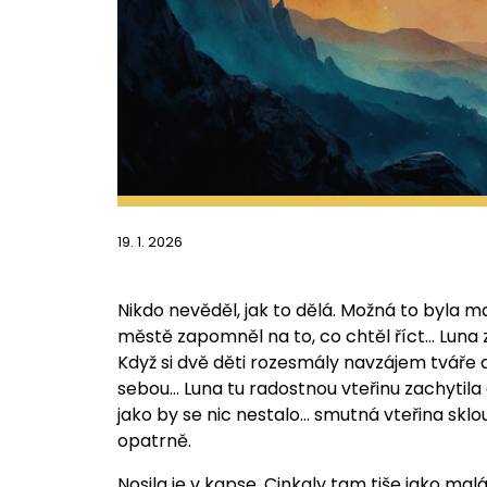
19. 1. 2026
Nikdo nevěděl, jak to dělá. Možná to byla 
městě zapomněl na to, co chtěl říct… Luna z
Když si dvě děti rozesmály navzájem tváře 
sebou… Luna tu radostnou vteřinu zachytila d
jako by se nic nestalo… smutná vteřina sklouz
opatrně.
Nosila je v kapse. Cinkaly tam tiše jako ma