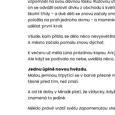
vzpomněl na svou dávnou lásku. Růžovou vteř
on se odvážil oslovit dívku z obchodu s kvě
školní třídy – a dvě děti se znovu začaly sm
položila na prah jednoho domu – a maminka, 
udělat první krok.
Všude, kam přišla, se dělo něco nevysvětlit
A město začalo pomalu znovu dýchat.
K večeru už měla Lúna prázdnou kapsu. Ani 
Ale když se podívala na nebe, uviděla něco
Jednu úplně novou hvězdu.
Malou, jemnou, třpytící se v barvě přesně m
těsně před tím, než zmizí.
A od té doby v Miradii platí, že vždycky, kd
znamená to jediné:
Někdo právě vrátil světu zapomenutou vte