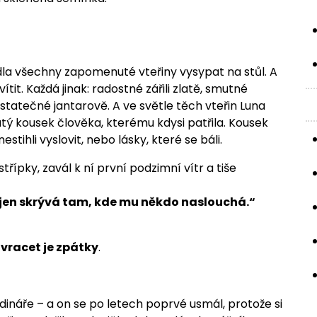
dla všechny zapomenuté vteřiny vysypat na stůl. A
it. Každá jinak: radostné zářili zlatě, smutné
statečné jantarově. A ve světle těch vteřin Luna
atý kousek člověka, kterému kdysi patřila. Kousek
tihli vyslovit, nebo lásky, které se báli.
řípky, zavál k ní první podzimní vítr a tiše
se jen skrývá tam, kde mu někdo naslouchá.“
e
vracet je zpátky
.
dináře – a on se po letech poprvé usmál, protože si