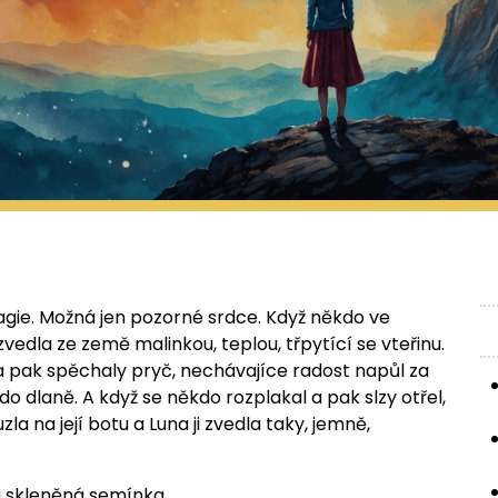
magie. Možná jen pozorné srdce. Když někdo ve
vedla ze země malinkou, teplou, třpytící se vteřinu.
a pak spěchaly pryč, nechávajíce radost napůl za
o dlaně. A když se někdo rozplakal a pak slzy otřel,
la na její botu a Luna ji zvedla taky, jemně,
lá skleněná semínka.