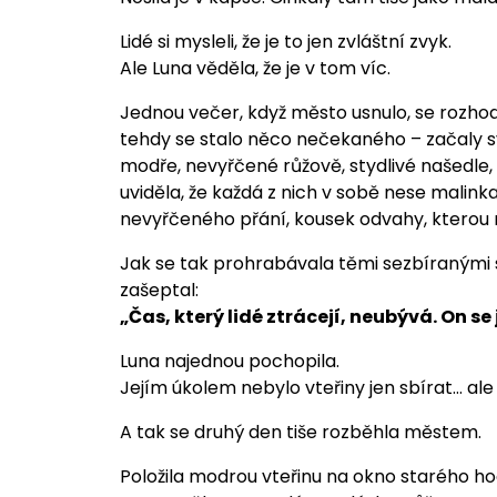
Lidé si mysleli, že je to jen zvláštní zvyk.
Ale Luna věděla, že je v tom víc.
Jednou večer, když město usnulo, se rozho
tehdy se stalo něco nečekaného – začaly svít
modře, nevyřčené růžově, stydlivé našedle, 
uviděla, že každá z nich v sobě nese malink
nevyřčeného přání, kousek odvahy, kterou nes
Jak se tak prohrabávala těmi sezbíranými st
zašeptal:
„Čas, který lidé ztrácejí, neubývá. On 
Luna najednou pochopila.
Jejím úkolem nebylo vteřiny jen sbírat… al
A tak se druhý den tiše rozběhla městem.
Položila modrou vteřinu na okno starého ho