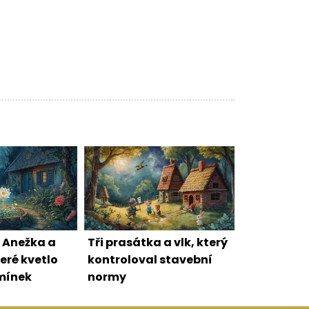
 Anežka a
Tři prasátka a vlk, který
eré kvetlo
kontroloval stavební
omínek
normy