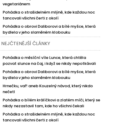
vegetariánem
Pohádka o strašidelném mlýně, kde každou noc
tancovali všichni čerti z okolí
Pohádka o obrovi Daliborovi a bílé myšce, která
bydlela v jeho slaměném klobouku
NEJČTENĚJŠÍ ČLÁNKY
Pohádka o měsíční víle Lunce, která chtěla
pozvat slunce na čaj, i když se nikdy nepotkávali
Pohádka o obrovi Daliborovi a bílé myšce, která
bydlela v jeho slaměném klobouku
Hrnečku, vař! aneb Kouzelný návod, který nikdo
nečetl
Pohádka o bílém králíčkovi a zlatém míči, který se
nikdy nezastavil tam, kde ho všichni čekali
Pohádka o strašidelném mlýně, kde každou noc
tancovali všichni čerti z okolí