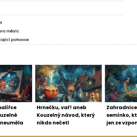
l
pro měsíc
tající pohovce
alířce
Hrnečku, vař! aneb
Zahradnice
ouzelné
Kouzelný návod, který
semínko, kt
á neuměla
nikdo nečetl
jen ze vzp