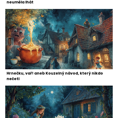
neuměla lhát
Hrnečku, vař! aneb Kouzelný návod, který nikdo
nečetl