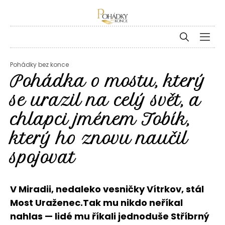
Pohádky bez konce
Pohádka o mostu, který
se urazil na celý svět, a
chlapci jménem Tobík,
který ho znovu naučil
spojovat
V Miradii, nedaleko vesničky Vítrkov, stál
Most Uraženec.Tak mu nikdo neříkal
nahlas — lidé mu říkali jednoduše Stříbrný