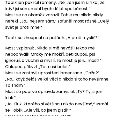
Tobík jen pokrčil rameny. „Ne. Jen jsem si říkal, že
když jsi sám, mohl bych dělat společnost.“
Most se na okamžik zarazil. Tohle mu nikdo nikdy
neřekl. „Já… nejsem sám,“ zafuněl most rázně. „Celý
svět je proti mně.“
Tobík se zhoupnul na patách. „A proč myslíš?“
Most vzplanul: „Nikdo si mě neváží! Nikdo mě
nepochválí! Mraky mě mokří, děti dupou, psi
ignorují, a všichni si myslí, že most je jen… most!“
Chlapec přikývl. „To musí bolet.“
Most se zastavil uprostřed lamentace. „Cože?“
„No… když děláš velké věci a nikdo si toho nevšimne.
To znám.“
Most se poprvé opravdu zamyslel. „Ty? Ty jsi jen
kluk.“
„Jo. Kluk, kterého si většinou nikdo nevšímá,“ usmál
se Tobík. „Ale víš, co jsem zjistil?“