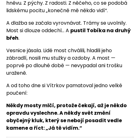
hněvu. Z pýchy. Z radosti. Z něčeho, co se podobá
lidskému pocitu „konečně mě někdo vidí“.
A dlažba se začala vyrovnávat. Trámy se uvolnily.
Most si dlouze oddechl… A
pustil Tobíka na druhý
břeh
.
Vesnice jásala. Lidé most chválili, hladili jeho
zábradlí, nosili mu stužky a ozdoby. A most —
poprvé po dlouhé době — nevypadal ani trošku
uraženě.
A od toho dne si Vítrkov pamatoval jedno velké
poučení:
Někdy mosty mlčí, protože čekají, až je někdo
opravdu vyslechne. A někdy svět změní
obyčejný kluk, který se nebojí posadit vedle
kamene a říct: „Já tě vidím.“