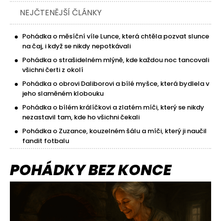
NEJČTENĚJŠÍ ČLÁNKY
Pohádka o měsíční víle Lunce, která chtěla pozvat slunce
na čaj, i když se nikdy nepotkávali
Pohádka o strašidelném mlýně, kde každou noc tancovali
všichni čerti z okolí
Pohádka o obrovi Daliborovi a bílé myšce, která bydlela v
jeho slaměném klobouku
Pohádka o bílém králíčkovi a zlatém míči, který se nikdy
nezastavil tam, kde ho všichni čekali
Pohádka o Zuzance, kouzelném šálu a míči, který ji naučil
fandit fotbalu
POHÁDKY BEZ KONCE