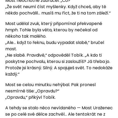
Most neochotně zabručel: „Co?“
„Že svět neumí číst myšlenky. Když chceš, aby tě
někdo pochválil… musíš mu říct, že ti na tom záleží.“
Most udělal zvuk, který připomínal překvapené
hmph
. Tohle byla věta, kterou by nečekal od
někoho tak malého.
„Ale… když to řeknu, budu vypadat slabě,“ bručel
most.
„Ne slabě. Pravdivě,“ odpověděl Tobík. „A kdo ti
poskytne pochvalu, kterou si zasloužíš? Já třeba jo.
Protože jsi krásný. Silný. A spojuješ svět. To nedokáže
každý.“
Most se celou minutku nehýbal. Pak pronesl
nesmírně tiše: „Opravdu?“
„Opravdu,“ přikývl Tobík.
A tehdy se stalo něco nevídaného — Most Uraženec
se po celé své délce zachvěl… Ale tentokrát ne z