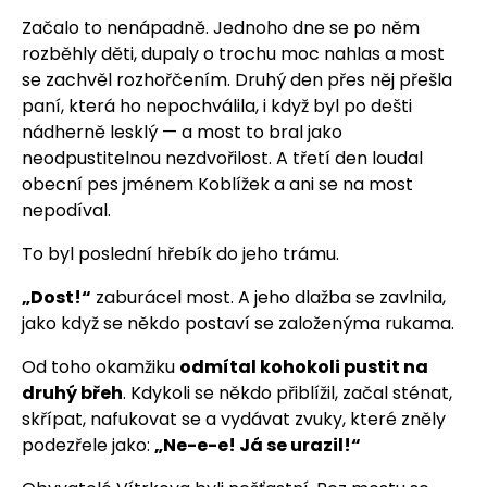
Začalo to nenápadně. Jednoho dne se po něm
rozběhly děti, dupaly o trochu moc nahlas a most
se zachvěl rozhořčením. Druhý den přes něj přešla
paní, která ho nepochválila, i když byl po dešti
nádherně lesklý — a most to bral jako
neodpustitelnou nezdvořilost. A třetí den loudal
obecní pes jménem Koblížek a ani se na most
nepodíval.
To byl poslední hřebík do jeho trámu.
„Dost!“
zaburácel most. A jeho dlažba se zavlnila,
jako když se někdo postaví se založenýma rukama.
Od toho okamžiku
odmítal kohokoli pustit na
druhý břeh
. Kdykoli se někdo přiblížil, začal sténat,
skřípat, nafukovat se a vydávat zvuky, které zněly
podezřele jako:
„Ne-e-e! Já se urazil!“