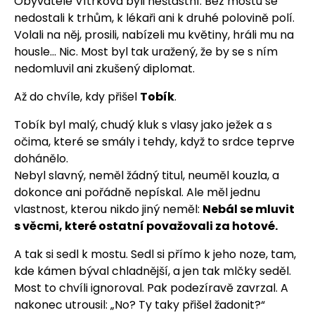
Obyvatelé Vítrkova byli nešťastní. Bez mostu se
nedostali k trhům, k lékaři ani k druhé polovině polí.
Volali na něj, prosili, nabízeli mu květiny, hráli mu na
housle… Nic. Most byl tak uražený, že by se s ním
nedomluvil ani zkušený diplomat.
Až do chvíle, kdy přišel
Tobík
.
Tobík byl malý, chudý kluk s vlasy jako ježek a s
očima, které se smály i tehdy, když to srdce teprve
dohánělo.
Nebyl slavný, neměl žádný titul, neuměl kouzla, a
dokonce ani pořádně nepískal. Ale měl jednu
vlastnost, kterou nikdo jiný neměl:
Nebál se mluvit
s věcmi, které ostatní považovali za hotové.
A tak si sedl k mostu. Sedl si přímo k jeho noze, tam,
kde kámen býval chladnější, a jen tak mlčky seděl.
Most to chvíli ignoroval. Pak podezíravě zavrzal. A
nakonec utrousil: „No? Ty taky přišel žadonit?“