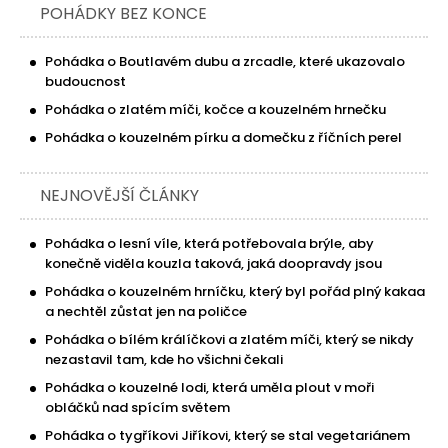
POHÁDKY BEZ KONCE
Pohádka o Boutlavém dubu a zrcadle, které ukazovalo
budoucnost
Pohádka o zlatém míči, kočce a kouzelném hrnečku
Pohádka o kouzelném pírku a domečku z říčních perel
NEJNOVĚJŠÍ ČLÁNKY
Pohádka o lesní víle, která potřebovala brýle, aby
konečně viděla kouzla taková, jaká doopravdy jsou
Pohádka o kouzelném hrníčku, který byl pořád plný kakaa
a nechtěl zůstat jen na poličce
Pohádka o bílém králíčkovi a zlatém míči, který se nikdy
nezastavil tam, kde ho všichni čekali
Pohádka o kouzelné lodi, která uměla plout v moři
obláčků nad spícím světem
Pohádka o tygříkovi Jiříkovi, který se stal vegetariánem