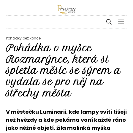
Pohádky bez konce
Pohádka o myšce
Rozmarýnce, která si
spletla měsíc se sýrem a
vydala se pro něj na
střechy města
V městečku Luminarii, kde lampy svítí tišeji
než hvězdy a kde pekárna voní každé ráno
jako něžné objetí, žila malinká myška