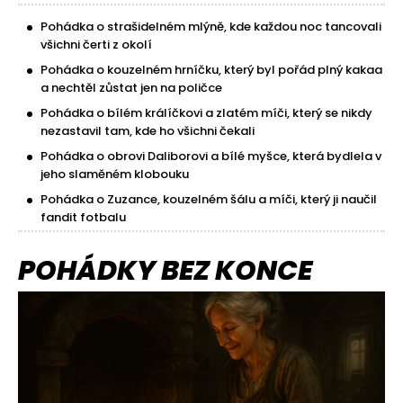
Pohádka o strašidelném mlýně, kde každou noc tancovali
všichni čerti z okolí
Pohádka o kouzelném hrníčku, který byl pořád plný kakaa
a nechtěl zůstat jen na poličce
Pohádka o bílém králíčkovi a zlatém míči, který se nikdy
nezastavil tam, kde ho všichni čekali
Pohádka o obrovi Daliborovi a bílé myšce, která bydlela v
jeho slaměném klobouku
Pohádka o Zuzance, kouzelném šálu a míči, který ji naučil
fandit fotbalu
POHÁDKY BEZ KONCE