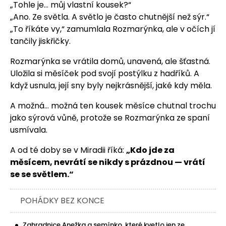
„Tohle je… můj vlastní kousek?“
„Ano. Ze světla. A světlo je často chutnější než sýr.“
„To říkáte vy,“ zamumlala Rozmarýnka, ale v očích jí
tančily jiskřičky.
Rozmarýnka se vrátila domů, unavená, ale šťastná.
Uložila si měsíček pod svojí postýlku z hadříků. A
když usnula, její sny byly nejkrásnější, jaké kdy měla.
A možná… možná ten kousek měsíce chutnal trochu
jako sýrová vůně, protože se Rozmarýnka ze spaní
usmívala.
A od té doby se v Miradii říká:
„Kdo jde za
měsícem, nevrátí se nikdy s prázdnou — vrátí
se se světlem.“
POHÁDKY BEZ KONCE
Zahradnice Anežka a semínko, které kvetlo jen ze