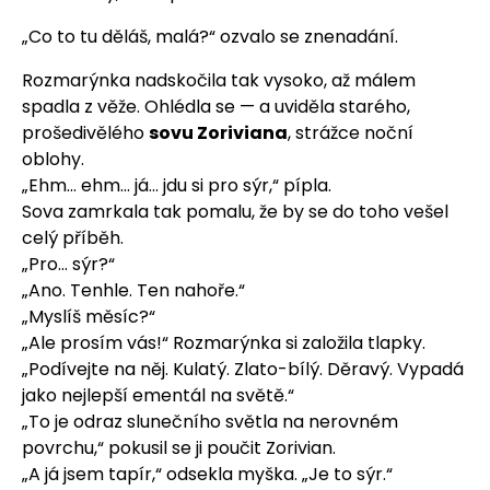
„Co to tu děláš, malá?“ ozvalo se znenadání.
Rozmarýnka nadskočila tak vysoko, až málem
spadla z věže. Ohlédla se — a uviděla starého,
prošedivělého
sovu Zoriviana
, strážce noční
oblohy.
„Ehm… ehm… já… jdu si pro sýr,“ pípla.
Sova zamrkala tak pomalu, že by se do toho vešel
celý příběh.
„Pro… sýr?“
„Ano. Tenhle. Ten nahoře.“
„Myslíš měsíc?“
„Ale prosím vás!“ Rozmarýnka si založila tlapky.
„Podívejte na něj. Kulatý. Zlato-bílý. Děravý. Vypadá
jako nejlepší ementál na světě.“
„To je odraz slunečního světla na nerovném
povrchu,“ pokusil se ji poučit Zorivian.
„A já jsem tapír,“ odsekla myška. „Je to sýr.“