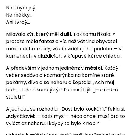
Ne obyčejný…
Ne měkký…
Ani tvrdý…
Milovala sýr, který měl
duši
. Tak tomu říkala. A
protože měla fantazie víc než většina obyvatel
města dohromady, všude viděla jeho podobu — v
kamenech, v dlaždicích, v křupavé kůrce chleba…
A především v jednom jediném: v
měsíci
. Každý
večer sedávala Rozmarýnka na komíně staré
pekárny, dívala se nahoru a šeptala: „Ach můj
bože… tak dokonalý sýr! To musí být g-o-u-d-a
století!“
A jednou… se rozhodla. „Dost bylo koukání,“ řekla si.
„Když člověk — totiž myš — něco chce, musí pro to
vylézt až nahoru, i kdyby to bylo k nebi!“