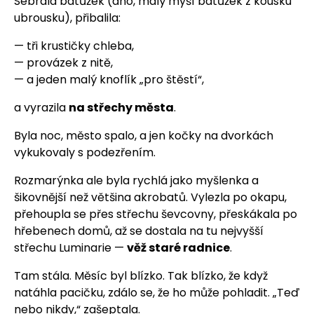
Sebrala batůžek (ano, malý myší batůžek z kousku
ubrousku), přibalila:
— tři krustičky chleba,
— provázek z nitě,
— a jeden malý knoflík „pro štěstí“,
a vyrazila
na střechy města
.
Byla noc, město spalo, a jen kočky na dvorkách
vykukovaly s podezřením.
Rozmarýnka ale byla rychlá jako myšlenka a
šikovnější než většina akrobatů. Vylezla po okapu,
přehoupla se přes střechu ševcovny, přeskákala po
hřebenech domů, až se dostala na tu nejvyšší
střechu Luminarie —
věž staré radnice
.
Tam stála. Měsíc byl blízko. Tak blízko, že když
natáhla pacičku, zdálo se, že ho může pohladit. „Teď
nebo nikdy,“ zašeptala.