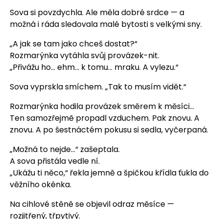
Sova si povzdychla. Ale měla dobré srdce — a
možná i ráda sledovala malé bytosti s velkými sny.
„A jak se tam jako chceš dostat?“
Rozmarýnka vytáhla svůj provázek-nit.
„Přivážu ho… ehm… k tomu… mraku. A vylezu.“
Sova vyprskla smíchem. „Tak to musím vidět.“
Rozmarýnka hodila provázek směrem k měsíci…
Ten samozřejmě propadl vzduchem. Pak znovu. A
znovu. A po šestnáctém pokusu si sedla, vyčerpaná.
„Možná to nejde…“ zašeptala.
A sova přistála vedle ní.
„Ukážu ti něco,“ řekla jemně a špičkou křídla ťukla do
věžního okénka.
Na cihlové stěně se objevil odraz měsíce —
rozjitřený, třpytivý.