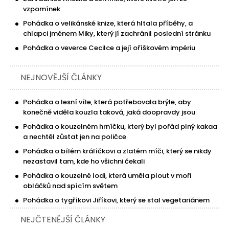
vzpomínek
Pohádka o velikánské knize, která hltala příběhy, a
chlapci jménem Miky, který jí zachránil poslední stránku
Pohádka o veverce Cecilce a její oříškovém impériu
NEJNOVĚJŠÍ ČLÁNKY
Pohádka o lesní víle, která potřebovala brýle, aby
konečně viděla kouzla taková, jaká doopravdy jsou
Pohádka o kouzelném hrníčku, který byl pořád plný kakaa
a nechtěl zůstat jen na poličce
Pohádka o bílém králíčkovi a zlatém míči, který se nikdy
nezastavil tam, kde ho všichni čekali
Pohádka o kouzelné lodi, která uměla plout v moři
obláčků nad spícím světem
Pohádka o tygříkovi Jiříkovi, který se stal vegetariánem
NEJČTENĚJŠÍ ČLÁNKY