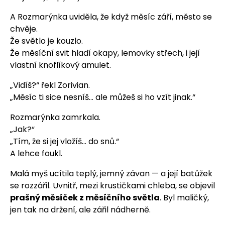
A Rozmarýnka uviděla, že když měsíc září, město se
chvěje.
Že světlo je kouzlo.
Že měsíční svit hladí okapy, lemovky střech, i její
vlastní knoflíkový amulet.
„Vidíš?“ řekl Zorivian.
„Měsíc ti sice nesníš… ale můžeš si ho vzít jinak.“
Rozmarýnka zamrkala.
„Jak?“
„Tím, že si jej vložíš… do snů.“
A lehce foukl.
Malá myš ucítila teplý, jemný závan — a její batůžek
se rozzářil. Uvnitř, mezi krustičkami chleba, se objevil
prašný měsíček z měsíčního světla
. Byl maličký,
jen tak na držení, ale zářil nádherně.