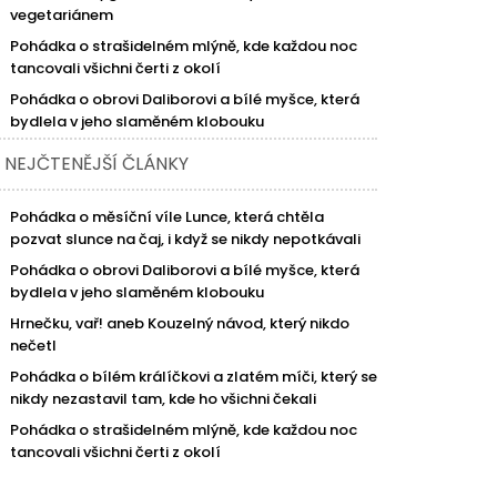
vegetariánem
Pohádka o strašidelném mlýně, kde každou noc
tancovali všichni čerti z okolí
Pohádka o obrovi Daliborovi a bílé myšce, která
bydlela v jeho slaměném klobouku
NEJČTENĚJŠÍ ČLÁNKY
Pohádka o měsíční víle Lunce, která chtěla
pozvat slunce na čaj, i když se nikdy nepotkávali
Pohádka o obrovi Daliborovi a bílé myšce, která
bydlela v jeho slaměném klobouku
Hrnečku, vař! aneb Kouzelný návod, který nikdo
nečetl
Pohádka o bílém králíčkovi a zlatém míči, který se
nikdy nezastavil tam, kde ho všichni čekali
Pohádka o strašidelném mlýně, kde každou noc
tancovali všichni čerti z okolí