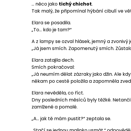
… něco jako
tichý chichot
.
Tak malý, že připomínal hýbání cibulí ve vět
Elara se posadila.
„To… kdo je tam?“
A z lampy se ozval hlásek, jemný a zvonivý 
„Já jsem smích. Zapomenutý smích. Zůstalo
Elara zatajila dech.
Smích pokračoval:
„Já neumím dělat zázraky jako džin. Ale když
někam po cestě položila a zapomněla zved
Elara nevěděla, co říct.
Dny posledních měsíců byly těžké. Netančila
zamlžené a pomalé.
„A… jak tě mám pustit?“ zeptala se.
„Stačí se jednou malinko usmát,“ odpovědě