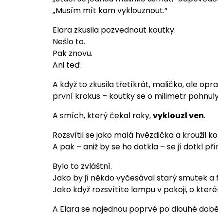
„Musím mít kam vyklouznout.“
Elara zkusila pozvednout koutky.
Nešlo to.
Pak znovu.
Ani teď.
A když to zkusila třetíkrát, maličko, ale op
první krokus – koutky se o milimetr pohnuly
A smích, který čekal roky,
vyklouzl ven
.
Rozsvítil se jako malá hvězdička a kroužil kol
A pak – aniž by se ho dotkla – se jí dotkl pří
Bylo to zvláštní.
Jako by jí někdo vyčesával starý smutek a f
Jako když rozsvítíte lampu v pokoji, o kterém
A Elara se najednou poprvé po dlouhé dob