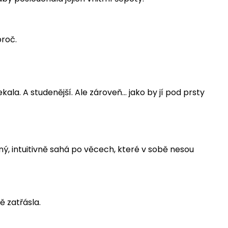
proč.
ekala. A studenější. Ale zároveň… jako by jí pod prsty
ný, intuitivně sahá po věcech, které v sobě nesou
ě zatřásla.