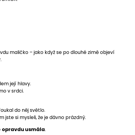
ravdu maličko – jako když se po dlouhé zimě objeví
.
em její hlavy.
mo v srdci.
oukal do něj světlo.
 jste si mysleli, že je dávno prázdný.
ě
opravdu usmála
.