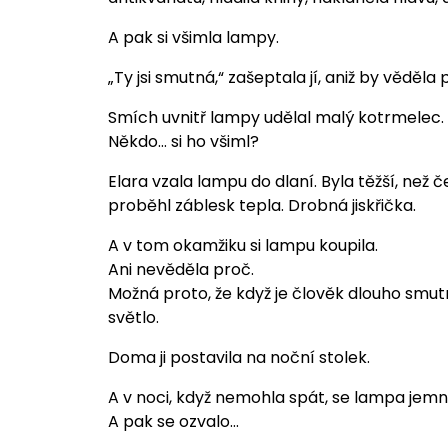
A pak si všimla lampy.
„Ty jsi smutná,“ zašeptala jí, aniž by věděla 
Smích uvnitř lampy udělal malý kotrmelec.
Někdo… si ho všiml?
Elara vzala lampu do dlaní. Byla těžší, než č
proběhl záblesk tepla. Drobná jiskřička.
A v tom okamžiku si lampu koupila.
Ani nevěděla proč.
Možná proto, že když je člověk dlouho smut
světlo.
Doma ji postavila na noční stolek.
A v noci, když nemohla spát, se lampa jemn
A pak se ozvalo…