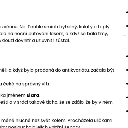
věnou. Ne. Tenhle smích byl silný, kulatý a teplý.
zala na noční putování lesem, a když se bála tmy,
klouzl dovnitř a už uvnitř zůstal.
něli, a když byla prodaná do antikvariátu, začala být
ra čeká na správný vítr.
dívka jménem
Elara
.
ešti a v srdci takové ticho, že se zdálo, že by v něm
ály méně hlučné než svět kolem. Procházela uličkami
 aby poslouchala jejich vnitřní šepoty.