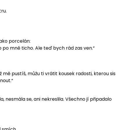
ru.
jako porcelán:
 po mně ticho. Ale teď bych rád zas ven.“
 mě pustíš, můžu ti vrátit kousek radosti, kterou sis
nout.“
, nesmála se, ani nekreslila. Všechno jí připadalo
l smích.