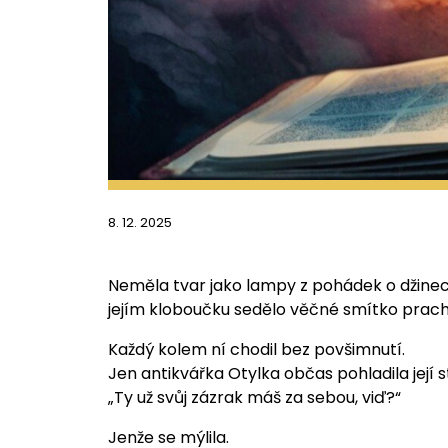
8. 12. 2025
Neměla tvar jako lampy z pohádek o džinec
jejím kloboučku sedělo věčné smítko prachu,
Každý kolem ní chodil bez povšimnutí.
Jen antikvářka Otylka občas pohladila její 
„Ty už svůj zázrak máš za sebou, viď?“
Jenže se mýlila.