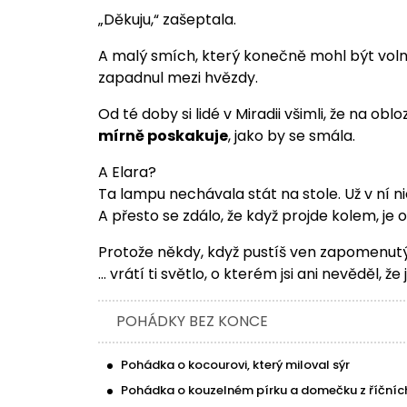
„Děkuju,“ zašeptala.
A malý smích, který konečně mohl být volný,
zapadnul mezi hvězdy.
Od té doby si lidé v Miradii všimli, že na o
mírně poskakuje
, jako by se smála.
A Elara?
Ta lampu nechávala stát na stole. Už v ní ni
A přesto se zdálo, že když projde kolem, je o
Protože někdy, když pustíš ven zapomenut
… vrátí ti světlo, o kterém jsi ani nevěděl, že js
POHÁDKY BEZ KONCE
Pohádka o kocourovi, který miloval sýr
Pohádka o kouzelném pírku a domečku z říčních