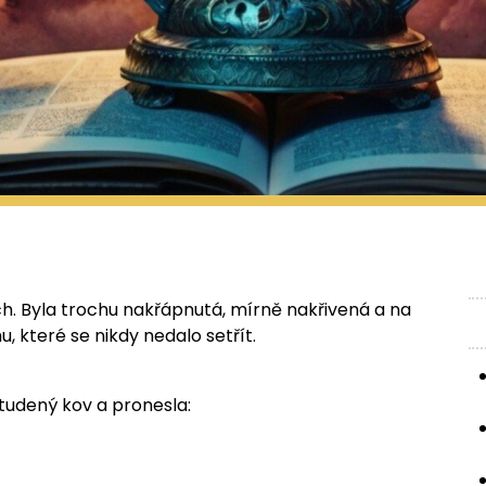
h. Byla trochu nakřápnutá, mírně nakřivená a na
 které se nikdy nedalo setřít.
studený kov a pronesla: