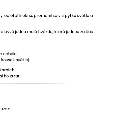
 odletěl k oknu, proměnil se v třpytku světla a
bloze bývá jedna malá hvězda, která jednou za čas
c nebylo.
 kousek světleji.
ý smích…
i ho ztratil.
 perel