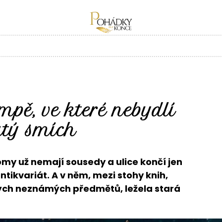
pě, ve které nebydlí
utý smích
my už nemají sousedy a ulice končí jen
tikvariát. A v něm, mezi stohy knih,
ných neznámých předmětů, ležela stará