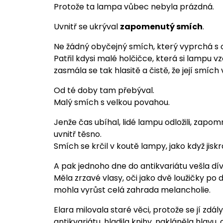
Protože ta lampa vůbec nebyla prázdná.
Uvnitř se ukrýval
zapomenutý smích
.
Ne žádný obyčejný smích, který vyprchá s oz
Patřil kdysi malé holčičce, která si lampu v
zasmála se tak hlasitě a čistě, že její smích v
Od té doby tam přebýval.
Malý smích s velkou povahou.
Jenže čas ubíhal, lidé lampu odložili, zapom
uvnitř těsno.
Smích se krčil v koutě lampy, jako když jisk
A pak jednoho dne do antikvariátu vešla 
Měla zrzavé vlasy, oči jako dvě loužičky po d
mohla vyrůst celá zahrada melancholie.
Elara milovala staré věci, protože se jí zd
antikvariátu, hladila knihy, nakláněla hlavu,