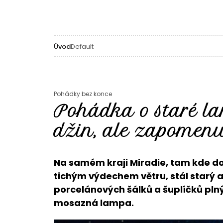
Úvod
Default
Pohádky bez konce
Pohádka o staré lam
džin, ale zapomen
Na samém kraji Miradie, tam kde do
tichým výdechem větru, stál starý an
porcelánových šálků a šuplíčků pl
mosazná lampa.