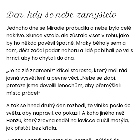
Den, kdy se nebe zamyslelo
Jednoho dne se Miradie probudila a nebe bylo celé
nakřivo. Slunce vstalo, ale zůstalo viset v rohu, jako
by ho někdo pověsil špatně. Mraky běhaly sem a
tam, déšť začal padat nahoru a lidé pobíhali po vsi s
hrnci, aby ho chytali do dna.
„Je to zlé znamení!“ křičel starosta, který měl rád
jasná vysvětlení a pevné věci. „Nebe se zlobí,
protože jsme dovolili lenochům, aby přemýšleli
místo práce!“
A tak se hned druhý den rozhodl, že viníka pošle do
světa, aby napravil, co pokazil. A koho jiného než
Honzu, který zrovna seděl na lavičce a učil motýla,
jak přistát bez křídla.