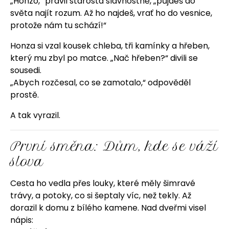
„Honzo,“ pravil starosta slavnostně, „půjdeš do
světa najít rozum. Až ho najdeš, vrať ho do vesnice,
protože nám tu schází!“
Honza si vzal kousek chleba, tři kamínky a hřeben,
který mu zbyl po matce. „Nač hřeben?“ divili se
sousedi.
„Abych rozčesal, co se zamotalo,“ odpověděl
prostě.
A tak vyrazil.
První směna: Dům, kde se váží
slova
Cesta ho vedla přes louky, které měly šimravé
trávy, a potoky, co si šeptaly víc, než tekly. Až
dorazil k domu z bílého kamene. Nad dveřmi visel
nápis: