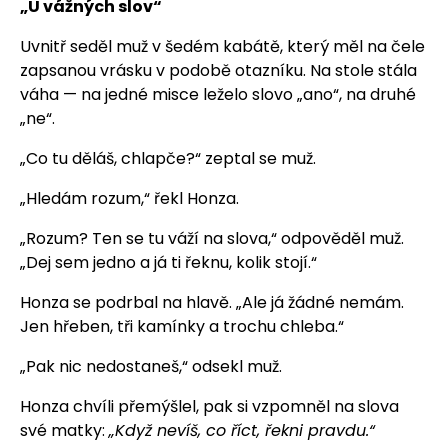
„U vážných slov“
Uvnitř seděl muž v šedém kabátě, který měl na čele
zapsanou vrásku v podobě otazníku. Na stole stála
váha — na jedné misce leželo slovo „ano“, na druhé
„ne“.
„Co tu děláš, chlapče?“ zeptal se muž.
„Hledám rozum,“ řekl Honza.
„Rozum? Ten se tu váží na slova,“ odpověděl muž.
„Dej sem jedno a já ti řeknu, kolik stojí.“
Honza se podrbal na hlavě. „Ale já žádné nemám.
Jen hřeben, tři kamínky a trochu chleba.“
„Pak nic nedostaneš,“ odsekl muž.
Honza chvíli přemýšlel, pak si vzpomněl na slova
své matky:
„Když nevíš, co říct, řekni pravdu.“