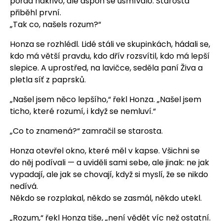
pořád nakřivo, ale aspoň se usmívalo. Starosta
přiběhl první.
„Tak co, našels rozum?“
Honza se rozhlédl. Lidé stáli ve skupinkách, hádali se,
kdo má větší pravdu, kdo dřív rozsvítil, kdo má lepší
slepice. A uprostřed, na lavičce, seděla paní Živa a
pletla síť z paprsků.
„Našel jsem něco lepšího,“ řekl Honza. „Našel jsem
ticho, které rozumí, i když se nemluví.“
„Co to znamená?“ zamračil se starosta.
Honza otevřel okno, které měl v kapse. Všichni se
do něj podívali — a uviděli sami sebe, ale jinak: ne jak
vypadají, ale jak se chovají, když si myslí, že se nikdo
nedívá.
Někdo se rozplakal, někdo se zasmál, někdo utekl.
„Rozum,“ řekl Honza tiše, „není vědět víc než ostatní.