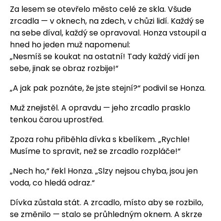
Za lesem se otevřelo město celé ze skla. Všude
zrcadla — v oknech, na zdech, v chůzi lidí. Každý se
na sebe díval, každý se opravoval. Honza vstoupil a
hned ho jeden muž napomenul:
„Nesmíš se koukat na ostatní! Tady každý vidí jen
sebe, jinak se obraz rozbije!“
„A jak pak poznáte, že jste stejní?“ podivil se Honza.
Muž znejistěl. A opravdu — jeho zrcadlo prasklo
tenkou čarou uprostřed.
Zpoza rohu přiběhla dívka s kbelíkem. „Rychle!
Musíme to spravit, než se zrcadlo rozpláče!“
„Nech ho,“ řekl Honza. „Slzy nejsou chyba, jsou jen
voda, co hledá odraz.“
Dívka zůstala stát. A zrcadlo, místo aby se rozbilo,
se změnilo — stalo se průhledným oknem. A skrze