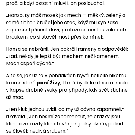
proč, a když ostatní mluvili, on poslouchal.
„Honzo, ty máš mozek jak mech — měkký, zelený a
samé ticho,“ bručel jeho otec, když mu syn zase
zapomněl přinést dříví, protože se cestou zakecal s
broukem, co si stavěl most přes kamínek.
Honza se nebránil. Jen pokrčil rameny a odpověděl:
„Tati, někdy je lepší být mechem než kamenem.
Mech aspoň dýchá.“
A to se, jak už to v pohádkách bývá, nelíbilo nikomu
kromě staré
paní Živy
, která bydlela u lesa a nosila
v kapse drobné zvuky pro případy, kdy svět ztichne
až moc.
„Ten kluk jednou uvidí, co my už dávno zapomněli,“
říkávala. „Jen nesmí zapomenout, že otázky jsou
klíče a že každý klíč otevře jen jedny dveře, pokud
se člověk nedívá srdcem.“