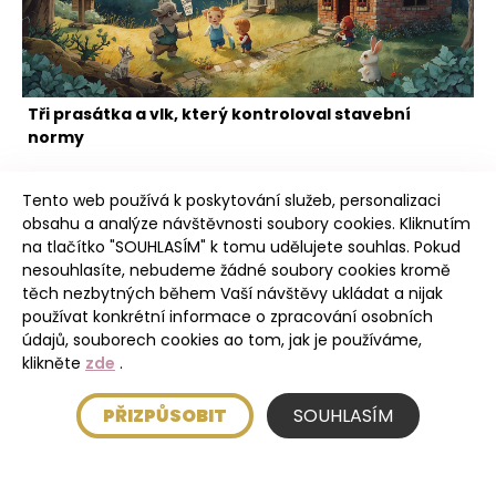
Tři prasátka a vlk, který kontroloval stavební
normy
Tento web používá k poskytování služeb, personalizaci
obsahu a analýze návštěvnosti soubory cookies. Kliknutím
na tlačítko "SOUHLASÍM" k tomu udělujete souhlas. Pokud
nesouhlasíte, nebudeme žádné soubory cookies kromě
těch nezbytných během Vaší návštěvy ukládat a nijak
Intro
používat konkrétní informace o zpracování osobních
údajů, souborech cookies ao tom, jak je používáme,
klikněte
zde
.
Úvod
PŘIZPŮSOBIT
SOUHLASÍM
Blog
O nás