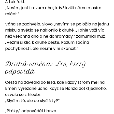
A tak řekl:
„Nevím, jestli rozum chci, když kvůli němu musím
mlčet.“
Váha se zachvěla. Slovo „nevím“ se položilo na jednu
misku a světlo se naklonilo k druhé. „Tohle váží víc
než všechna ano a ne dohromady,“ zamumlal muž.
„Vezmi si klíč k druhé cestě. Rozum začíná
pochybností, ale nesmí v ní skončit.“
Druhá směna: Les, který
odpovídá
Cesta ho zavedla do lesa, kde každý strom měl na
kmeni vyřezané ucho. Když se Honza dotkl jednoho,
ozvalo se z hloubi:
„Slyším tě, ale co slyšíš ty?“
„Ptáky,“ odpověděl Honza.