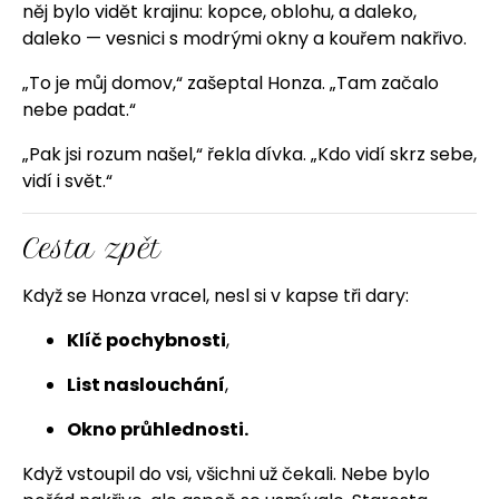
něj bylo vidět krajinu: kopce, oblohu, a daleko,
daleko — vesnici s modrými okny a kouřem nakřivo.
„To je můj domov,“ zašeptal Honza. „Tam začalo
nebe padat.“
„Pak jsi rozum našel,“ řekla dívka. „Kdo vidí skrz sebe,
vidí i svět.“
Cesta zpět
Když se Honza vracel, nesl si v kapse tři dary:
Klíč pochybnosti
,
List naslouchání
,
Okno průhlednosti.
Když vstoupil do vsi, všichni už čekali. Nebe bylo