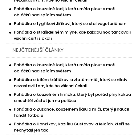
nezastavil tam, kde ho všichni čekali
Pohádka o kouzelné lodi, která uměla plout v moři
obláčků nad spícím světem
Pohádka o tygříkovi Jiříkovi, který se stal vegetariánem
Pohádka o strašidelném mlýně, kde každou noc tancovali
všichni čerti z okolí
NEJČTENĚJŠÍ ČLÁNKY
Pohádka o kouzelné lodi, která uměla plout v moři
obláčků nad spícím světem
Pohádka o bílém králíčkovi a zlatém míči, který se nikdy
nezastavil tam, kde ho všichni čekali
Pohádka o kouzelném hrníčku, který byl pořád plný kakaa
a nechtěl zůstat jen na poličce
Pohádka o Zuzance, kouzelném šálu a míči, který ji naučil
fandit fotbalu
Pohádka o Honzíkovi, kozlíku Gustavovi a lelcích, kteří se
nechytají jen tak