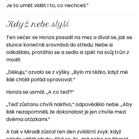
Je to umět vidět i to, co nechceš.“
Když nebe slyší
Ten večer se Honza posadil na mez a díval se, jak se
slunce konečně srovnává do středu. Nebe si
odkašlalo, protáhlo se a sedlo si zpět na svůj trůn z
modři.
„Děkuju,“ ozvalo se z výšky. „Bylo mi těžko, když mě
lidé chtěli pořád opravovat.“
Honza se usmál. „A co teď?“
„Teď zůstanu chvíli nakřivo,“ odpovědělo nebe. „Aby
lidé nezapomněli, že dokonalost je jen chvíle mezi
dvěma otázkami.“
A tak v Miradii zůstal ten den zvláštní zvyk: když