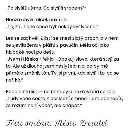
„To slyšíš ušima. Co slyšíš srdcem?“
Honza chvíli mlčel, pak řekl:
„To, že i ticho chce být někdy vyslyšeno.“
Les se zachvěl. Z listí se snesl zlatý prach, a v něm
se zjevila žena v plášti z pavučin. Měla oči jako
hluboké noci po dešti.
„Jsem
Hláska
,“ řekla. „Opakuji slova, která stojí za
to. Ale už dlouho jsem neslyšela nic, co by mě
přimělo změnit tón. Ty jsi první, kdo slyší i to, co se
neříká.“
Podala mu list — na něm byla nakreslená spirála.
„Tudy vede cesta k poslední směně. Tam pochopíš,
že rozum není vědět, ale chápat.“
Třetí směna: Město Zrcadel