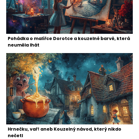
Pohádka o malířce Dorotce a kouzelné barvě, která
neuměla lhát
Hrnečku, vař! aneb Kouzelný návod, který nikdo
nečetl