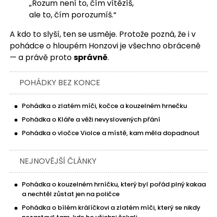
„Rozum není to, čím vítězíš,
ale to, čím porozumíš.“
A kdo to slyší, ten se usměje. Protože pozná, že i v
pohádce o hloupém Honzovi je všechno obráceně
— a právě proto
správně
.
POHÁDKY BEZ KONCE
Pohádka o zlatém míči, kočce a kouzelném hrnečku
Pohádka o Kláře a věži nevyslovených přání
Pohádka o vločce Violce a místě, kam měla dopadnout
NEJNOVĚJŠÍ ČLÁNKY
Pohádka o kouzelném hrníčku, který byl pořád plný kakaa
a nechtěl zůstat jen na poličce
Pohádka o bílém králíčkovi a zlatém míči, který se nikdy