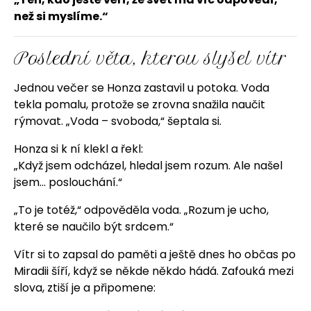
než si myslíme.“
Poslední věta, kterou slyšel vítr
Jednou večer se Honza zastavil u potoka. Voda
tekla pomalu, protože se zrovna snažila naučit
rýmovat. „Voda – svoboda,“ šeptala si.
Honza si k ní klekl a řekl:
„Když jsem odcházel, hledal jsem rozum. Ale našel
jsem… poslouchání.“
„To je totéž,“ odpověděla voda. „Rozum je ucho,
které se naučilo být srdcem.“
Vítr si to zapsal do paměti a ještě dnes ho občas po
Miradii šíří, když se někde někdo hádá. Zafouká mezi
slova, ztiší je a připomene: