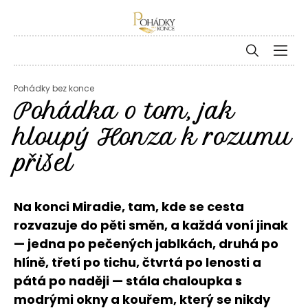
Pohádky bez konce
Pohádka o tom, jak
hloupý Honza k rozumu
přišel
Na konci Miradie, tam, kde se cesta
rozvazuje do pěti směn, a každá voní jinak
— jedna po pečených jablkách, druhá po
hlíně, třetí po tichu, čtvrtá po lenosti a
pátá po naději — stála chaloupka s
modrými okny a kouřem, který se nikdy