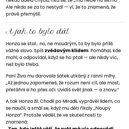
někdo udělá chybu, říká se, že „má nebe na šikmo“.
Ale nikdo se za to nestydí — ví, že to znamená, že
právě přemýšlí.
A jak to bylo dál
Honza se stal… no, ne moudrým, to by bylo příliš
vážné slovo. Spíš
zvědavým klidem
. Pomáhal, kde
mohl, a odpovídal, když se ho ptali — ale nikdy víc,
než bylo třeba.
Paní Živa mu darovala šátek utkáný z ranní mlhy.
„Až jednou zapomeneš, že rozum není cíl, ale most,
přetáhni si ho přes oči. Uvidíš svět jinak — a znovu.“
A tak Honza žil. Chodil po Miradii, vyprávěl lidem, co
se naučil, a smál se, když mu děti říkaly „hloupý
Honza“. Protože věděl, že ve skutečnosti to
znamená:
„Ten, kdo ještě věří, že svět má víc odpovědí,